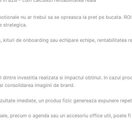
in B2B – cum calculezi rentabilitatea reala
tionale nu ar trebui sa se opreasca la pret pe bucata. ROI
e strategica.
kituri de onboarding sau echipare echipe, rentabilitatea re
intre investitia realizata si impactul obtinut. In cazul pro
e si consolidarea imaginii de brand.
zultate imediate, un produs fizic genereaza expunere repet
le, precum o agenda sau un accesoriu office util, poate fi f