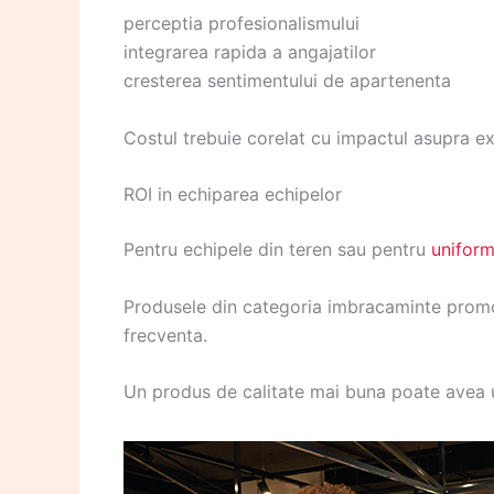
perceptia profesionalismului
integrarea rapida a angajatilor
cresterea sentimentului de apartenenta
Costul trebuie corelat cu impactul asupra ex
ROI in echiparea echipelor
Pentru echipele din teren sau pentru
unifor
Produsele din categoria imbracaminte promot
frecventa.
Un produs de calitate mai buna poate avea un